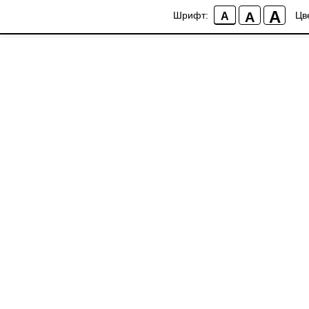
A
A
Шрифт:
Цв
A
More products